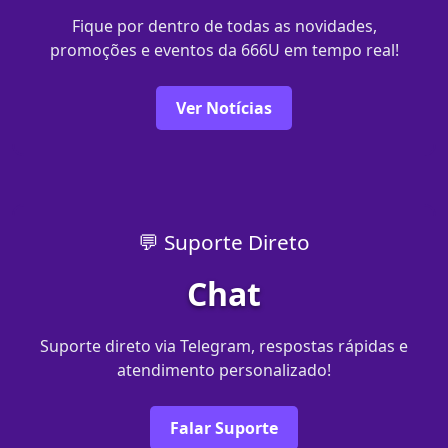
Fique por dentro de todas as novidades,
promoções e eventos da 666U em tempo real!
Ver Notícias
💬 Suporte Direto
Chat
Suporte direto via Telegram, respostas rápidas e
atendimento personalizado!
Falar Suporte