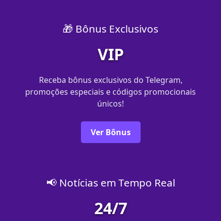
🎁 Bônus Exclusivos
VIP
Receba bônus exclusivos do Telegram,
promoções especiais e códigos promocionais
únicos!
Ver Bônus
📢 Notícias em Tempo Real
24/7