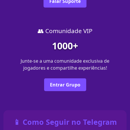
Falar Suporte
👥 Comunidade VIP
1000+
Junte-se a uma comunidade exclusiva de
jogadores e compartilhe experiências!
Entrar Grupo
📱 Como Seguir no Telegram