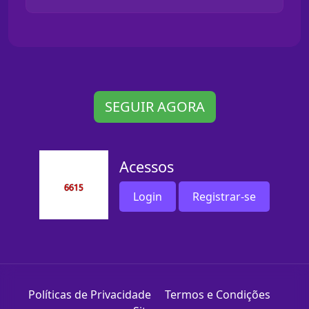
SEGUIR AGORA
Acessos
Login
Registrar-se
Políticas de Privacidade
Termos e Condições