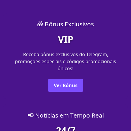
🎁 Bônus Exclusivos
VIP
Receba bônus exclusivos do Telegram,
promoções especiais e códigos promocionais
únicos!
Ver Bônus
📢 Notícias em Tempo Real
24/7