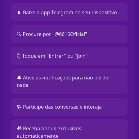
📱 Baixe o app Telegram no seu dispositivo
🔍 Procure por "@6615Oficial"
👆 Toque em "Entrar" ou "Join"
🔔 Ative as notificações para não perder
nada
💬 Participe das conversas e interaja
🎁 Receba bônus exclusivos
automaticamente