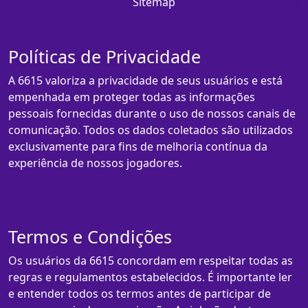
Sitemap
Políticas de Privacidade
A 6615 valoriza a privacidade de seus usuários e está
empenhada em proteger todas as informações
pessoais fornecidas durante o uso de nossos canais de
comunicação. Todos os dados coletados são utilizados
exclusivamente para fins de melhoria contínua da
experiência de nossos jogadores.
Termos e Condições
Os usuários da 6615 concordam em respeitar todas as
regras e regulamentos estabelecidos. É importante ler
e entender todos os termos antes de participar de