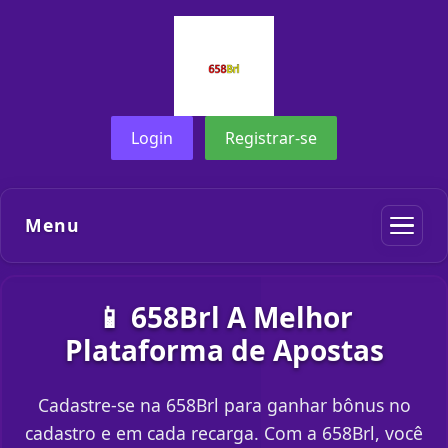
Login
Registrar-se
Menu
📱 658Brl A Melhor
Plataforma de Apostas
Cadastre-se na 658Brl para ganhar bônus no
cadastro e em cada recarga. Com a 658Brl, você