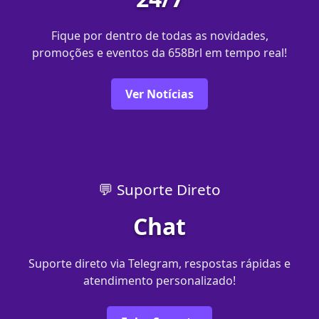
Fique por dentro de todas as novidades,
promoções e eventos da 658Brl em tempo real!
Ver Notícias
💬 Suporte Direto
Chat
Suporte direto via Telegram, respostas rápidas e
atendimento personalizado!