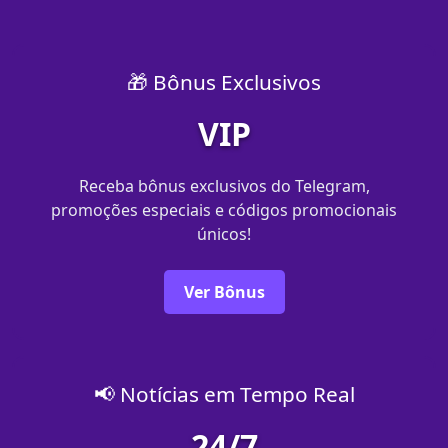
🎁 Bônus Exclusivos
VIP
Receba bônus exclusivos do Telegram,
promoções especiais e códigos promocionais
únicos!
Ver Bônus
📢 Notícias em Tempo Real
24/7