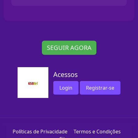
SEGUIR AGORA
Acessos
Login
Registrar-se
Políticas de Privacidade
Termos e Condições