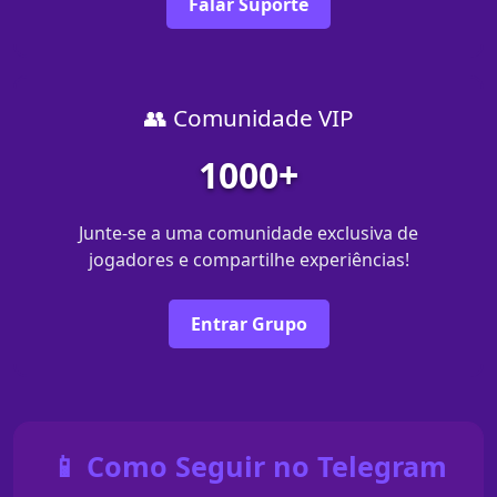
Falar Suporte
👥 Comunidade VIP
1000+
Junte-se a uma comunidade exclusiva de
jogadores e compartilhe experiências!
Entrar Grupo
📱 Como Seguir no Telegram