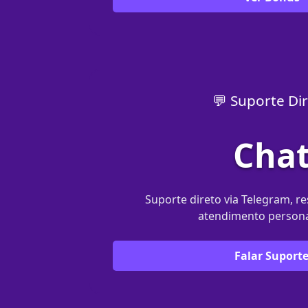
💬 Suporte Di
Cha
Suporte direto via Telegram, r
atendimento persona
Falar Suport