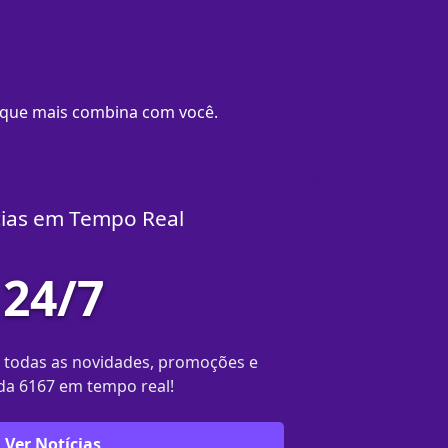
o que mais combina com você.
cias em Tempo Real
24/7
e todas as novidades, promoções e
da 6167 em tempo real!
Ver Notícias