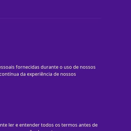
essoais fornecidas durante o uso de nossos
 contínua da experiência de nossos
nte ler e entender todos os termos antes de