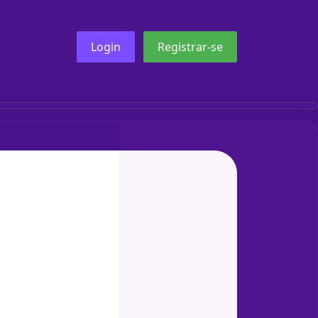
Login
Registrar-se