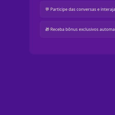
💬 Participe das conversas e interaj
🎁 Receba bônus exclusivos autom