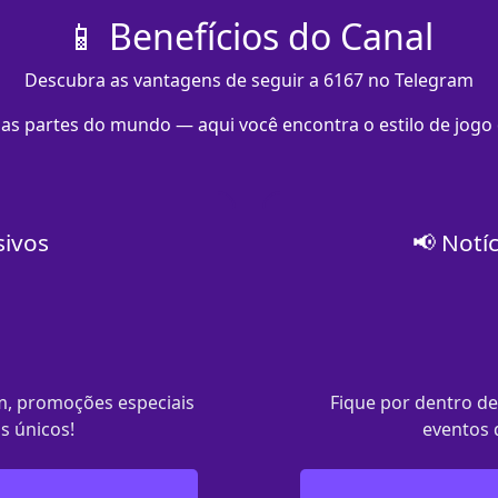
📱 Benefícios do Canal
Descubra as vantagens de seguir a 6167 no Telegram
 as partes do mundo — aqui você encontra o estilo de jog
sivos
📢 Notí
m, promoções especiais
Fique por dentro d
s únicos!
eventos 