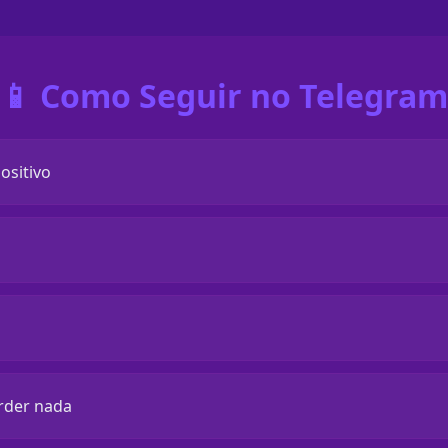
📱 Como Seguir no Telegram
ositivo
erder nada