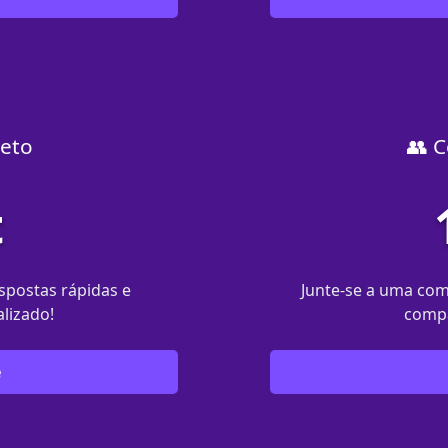
reto
👥 
t
espostas rápidas e
Junte-se a uma com
lizado!
compa
e