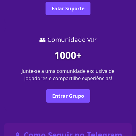
Falar Suporte
👥 Comunidade VIP
1000+
Junte-se a uma comunidade exclusiva de
jogadores e compartilhe experiências!
Entrar Grupo
📱 Como Seguir no Telegram