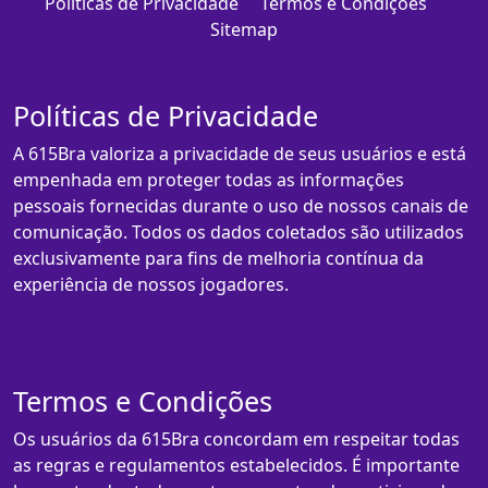
Políticas de Privacidade
Termos e Condições
Sitemap
Políticas de Privacidade
A 615Bra valoriza a privacidade de seus usuários e está
empenhada em proteger todas as informações
pessoais fornecidas durante o uso de nossos canais de
comunicação. Todos os dados coletados são utilizados
exclusivamente para fins de melhoria contínua da
experiência de nossos jogadores.
Termos e Condições
Os usuários da 615Bra concordam em respeitar todas
as regras e regulamentos estabelecidos. É importante