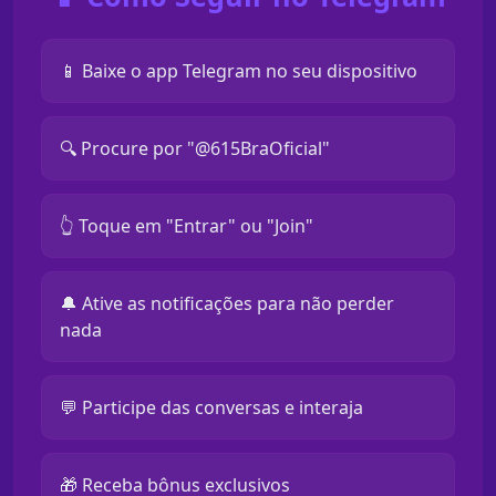
📱 Baixe o app Telegram no seu dispositivo
🔍 Procure por "@615BraOficial"
👆 Toque em "Entrar" ou "Join"
🔔 Ative as notificações para não perder
nada
💬 Participe das conversas e interaja
🎁 Receba bônus exclusivos