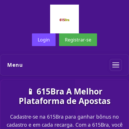
Login
Registrar-se
Menu
📱 615Bra A Melhor
Plataforma de Apostas
Cadastre-se na 615Bra para ganhar bônus no
cadastro e em cada recarga. Com a 615Bra, você