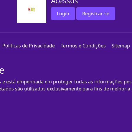
Acessos
Login
Registrar-se
Políticas de Privacidade
Termos e Condições
Sitemap
de
ios e está empenhada em proteger todas as informações pes
tados são utilizados exclusivamente para fins de melhoria