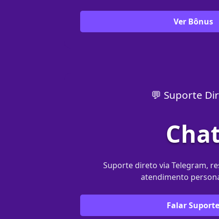
Ver Bônus
💬 Suporte Di
Cha
Suporte direto via Telegram, r
atendimento persona
Falar Suport