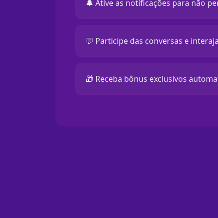
🔔 Ative as notificações para não p
💬 Participe das conversas e interaj
🎁 Receba bônus exclusivos autom