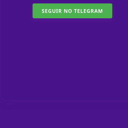
SEGUIR NO TELEGRAM