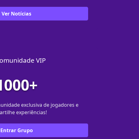
Ver Notícias
Comunidade VIP
1000+
unidade exclusiva de jogadores e
rtilhe experiências!
Entrar Grupo