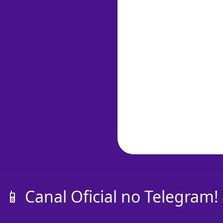
📱 Canal Oficial no Telegram!