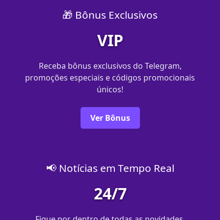
🎁 Bônus Exclusivos
VIP
Receba bônus exclusivos do Telegram,
promoções especiais e códigos promocionais
únicos!
Ver Bônus
📢 Notícias em Tempo Real
24/7
Fique por dentro de todas as novidades,