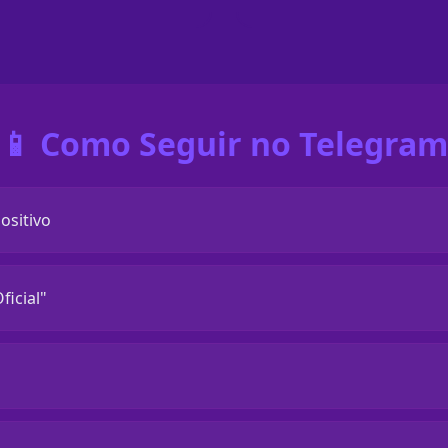
📱 Como Seguir no Telegram
ositivo
icial"