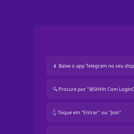
📱 Baixe o app Telegram no seu disp
🔍 Procure por "@5HHh Com LoginOf
👆 Toque em "Entrar" ou "Join"