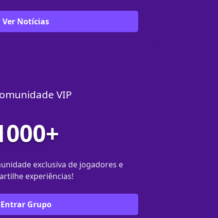
Ver Notícias
Comunidade VIP
1000+
unidade exclusiva de jogadores e
rtilhe experiências!
Entrar Grupo