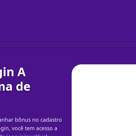
in A
ma de
anhar bônus no cadastro
in, você tem acesso a