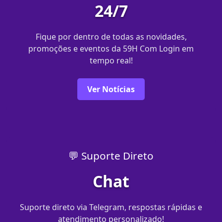
24/7
Fique por dentro de todas as novidades,
promoções e eventos da 59H Com Login em
tempo real!
Ver Notícias
💬 Suporte Direto
Chat
Suporte direto via Telegram, respostas rápidas e
atendimento personalizado!