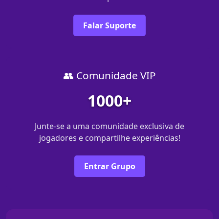
Falar Suporte
👥 Comunidade VIP
1000+
Junte-se a uma comunidade exclusiva de
jogadores e compartilhe experiências!
Entrar Grupo