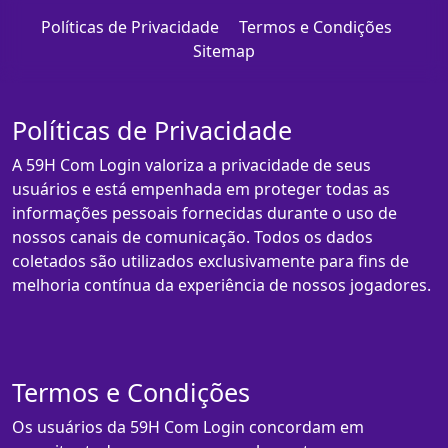
Políticas de Privacidade
Termos e Condições
Sitemap
Políticas de Privacidade
A 59H Com Login valoriza a privacidade de seus
usuários e está empenhada em proteger todas as
informações pessoais fornecidas durante o uso de
nossos canais de comunicação. Todos os dados
coletados são utilizados exclusivamente para fins de
melhoria contínua da experiência de nossos jogadores.
Termos e Condições
Os usuários da 59H Com Login concordam em