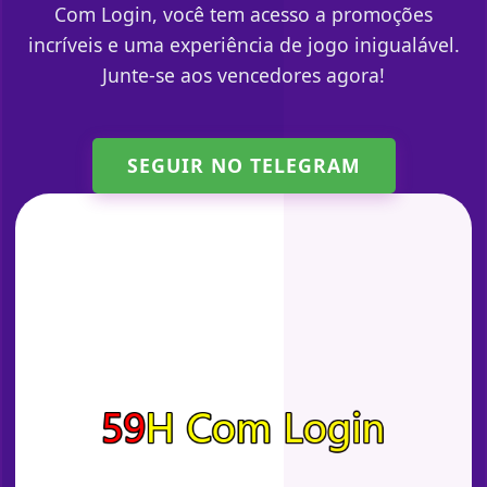
Com Login, você tem acesso a promoções
incríveis e uma experiência de jogo inigualável.
Junte-se aos vencedores agora!
SEGUIR NO TELEGRAM