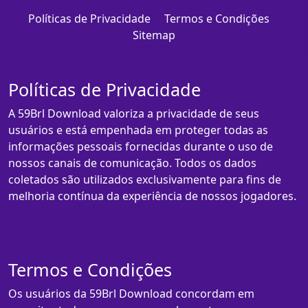
Políticas de Privacidade
Termos e Condições
Sitemap
Políticas de Privacidade
A 59Brl Download valoriza a privacidade de seus
usuários e está empenhada em proteger todas as
informações pessoais fornecidas durante o uso de
nossos canais de comunicação. Todos os dados
coletados são utilizados exclusivamente para fins de
melhoria contínua da experiência de nossos jogadores.
Termos e Condições
Os usuários da 59Brl Download concordam em