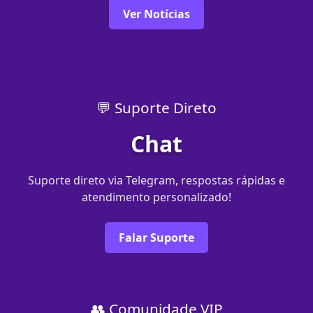
Ver Notícias
💬 Suporte Direto
Chat
Suporte direto via Telegram, respostas rápidas e
atendimento personalizado!
Falar Suporte
👥 Comunidade VIP