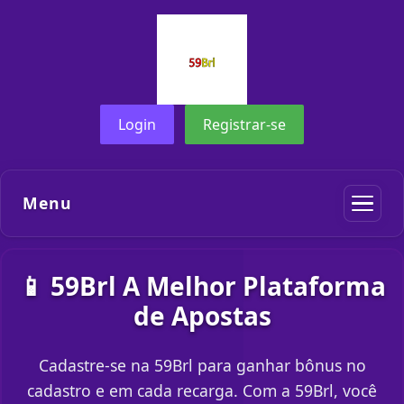
Login
Registrar-se
Menu
📱 59Brl A Melhor Plataforma
de Apostas
Cadastre-se na 59Brl para ganhar bônus no
cadastro e em cada recarga. Com a 59Brl, você