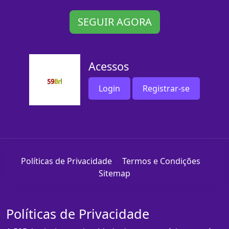
SEGUIR AGORA
Acessos
Login
Registrar-se
Políticas de Privacidade
Termos e Condições
Sitemap
Políticas de Privacidade