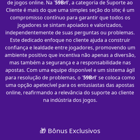
de jogos online. Na '
59Brl
', a categoria de Suporte ao
Cliente é mais do que uma simples seção do site; é um
compromisso contínuo para garantir que todos os
jogadores se sintam apoiados e valorizados,
independentemente de suas perguntas ou problemas.
Este dedicado enfoque no cliente ajuda a construir
confiança e lealdade entre jogadores, promovendo um
ambiente positivo que incentiva não apenas a diversão,
mas também a segurança e a responsabilidade nas
apostas. Com uma equipe disponível e um sistema ágil
para resolução de problemas, o '
59Brl
' se coloca como
uma opção apetecível para os entusiastas das apostas
online, reafirmando a relevância do suporte ao cliente
na indústria dos jogos.
🎁 Bônus Exclusivos