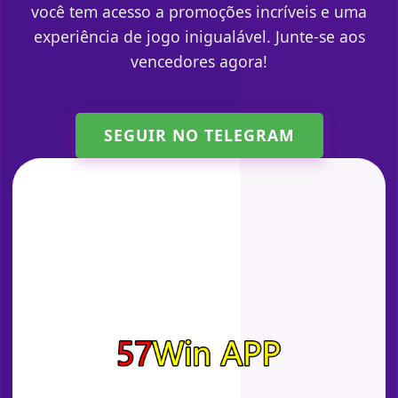
você tem acesso a promoções incríveis e uma
experiência de jogo inigualável. Junte-se aos
vencedores agora!
SEGUIR NO TELEGRAM