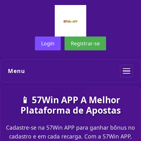
Login
Registrar-se
Menu
📱 57Win APP A Melhor
Plataforma de Apostas
Cadastre-se na 57Win APP para ganhar bônus no
cadastro e em cada recarga. Com a 57Win APP,