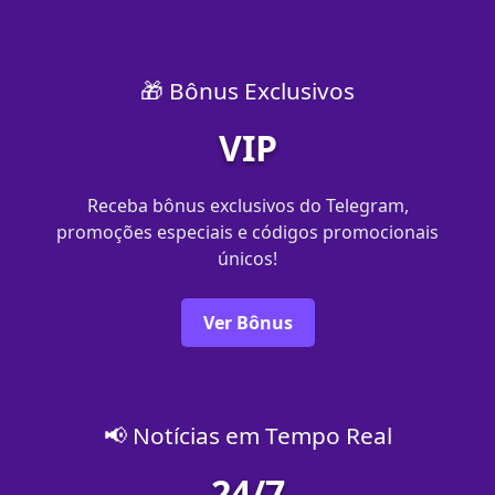
🎁 Bônus Exclusivos
VIP
Receba bônus exclusivos do Telegram,
promoções especiais e códigos promocionais
únicos!
Ver Bônus
📢 Notícias em Tempo Real
24/7