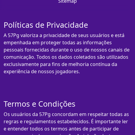
Sitemap
Políticas de Privacidade
A 57Pg valoriza a privacidade de seus usuários e está
empenhada em proteger todas as informações
pessoais fornecidas durante o uso de nossos canais de
comunicação. Todos os dados coletados são utilizados
exclusivamente para fins de melhoria contínua da
experiência de nossos jogadores.
Termos e Condições
Os usuários da 57Pg concordam em respeitar todas as
regras e regulamentos estabelecidos. É importante ler
e entender todos os termos antes de participar de