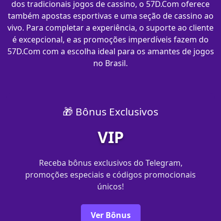
dos tradicionais jogos de cassino, o 57D.Com oferece
também apostas esportivas e uma seção de cassino ao
vivo. Para completar a experiência, o suporte ao cliente
é excepcional, e as promoções imperdíveis fazem do
57D.Com com​ a escolha ideal para os amantes de jogos
no Brasil.
🎁 Bônus Exclusivos
VIP
Receba bônus exclusivos do Telegram,
promoções especiais e códigos promocionais
únicos!
Ver Bônus