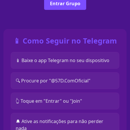
Entrar Grupo
📱 Como Seguir no Telegram
📱 Baixe o app Telegram no seu dispositivo
🔍 Procure por "@57D.ComOficial"
👆 Toque em "Entrar" ou "Join"
🔔 Ative as notificações para não perder
nada