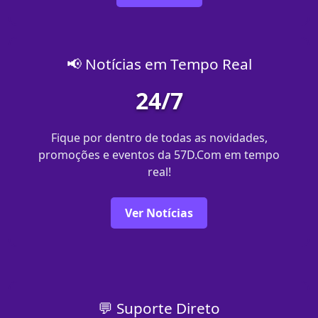
📢 Notícias em Tempo Real
24/7
Fique por dentro de todas as novidades,
promoções e eventos da 57D.Com em tempo
real!
Ver Notícias
💬 Suporte Direto