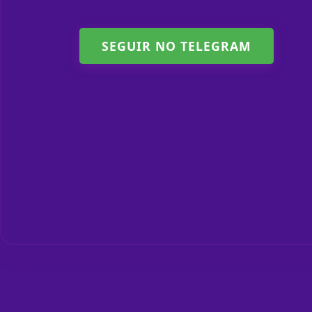
SEGUIR NO TELEGRAM