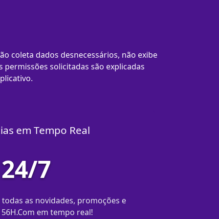
não coleta dados desnecessários, não exibe
 permissões solicitadas são explicadas
licativo.
cias em Tempo Real
24/7
e todas as novidades, promoções e
 56H.Com em tempo real!