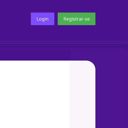
Login
Registrar-se