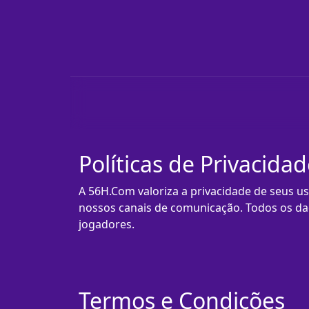
Políticas de Privacida
A 56H.Com valoriza a privacidade de seus 
nossos canais de comunicação. Todos os dad
jogadores.
Termos e Condições