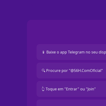
📱 Baixe o app Telegram no seu disp
🔍 Procure por "@56H.ComOficial"
👆 Toque em "Entrar" ou "Join"