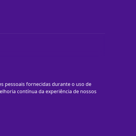
s pessoais fornecidas durante o uso de
elhoria contínua da experiência de nossos