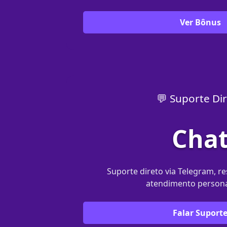
Ver Bônus
💬 Suporte Di
Cha
Suporte direto via Telegram, r
atendimento persona
Falar Suport