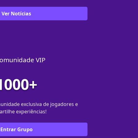
Ver Notícias
Comunidade VIP
1000+
unidade exclusiva de jogadores e
rtilhe experiências!
Entrar Grupo