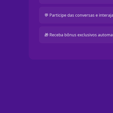
💬 Participe das conversas e interaj
🎁 Receba bônus exclusivos autom