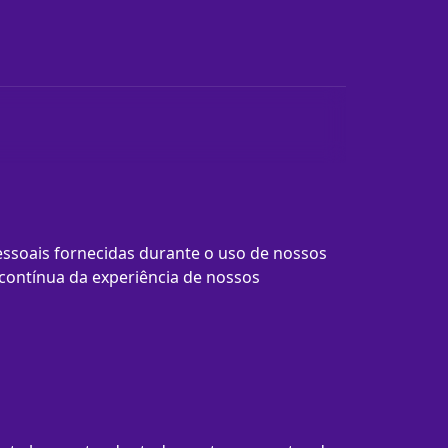
essoais fornecidas durante o uso de nossos
 contínua da experiência de nossos