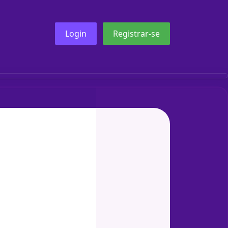
Login
Registrar-se