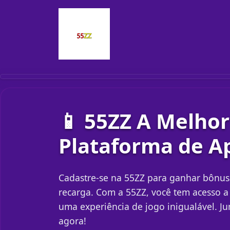
📱 55ZZ A Melhor
Plataforma de A
Cadastre-se na 55ZZ para ganhar bônus
recarga. Com a 55ZZ, você tem acesso a
uma experiência de jogo inigualável. J
agora!