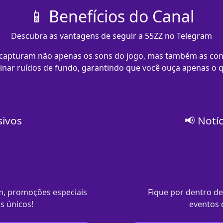
📱 Benefícios do Canal
Descubra as vantagens de seguir a 55ZZ no Telegram
e capturam não apenas os sons do jogo, mas também as conv
inar ruídos de fundo, garantindo que você ouça apenas o qu
sivos
📢 Notí
m, promoções especiais
Fique por dentro d
s únicos!
eventos 