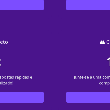
reto
👥 
t
espostas rápidas e
Junte-se a uma com
lizado!
compa
e