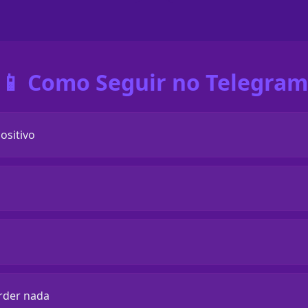
📱 Como Seguir no Telegram
ositivo
erder nada