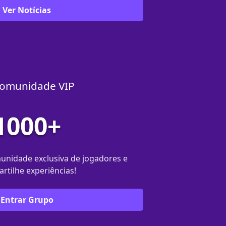
Ver Notícias
Comunidade VIP
1000+
unidade exclusiva de jogadores e
rtilhe experiências!
Entrar Grupo