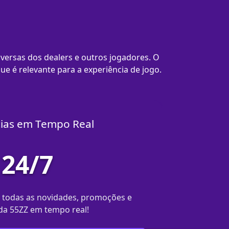
ersas dos dealers e outros jogadores. O
e é relevante para a experiência de jogo.
cias em Tempo Real
24/7
e todas as novidades, promoções e
da 55ZZ em tempo real!