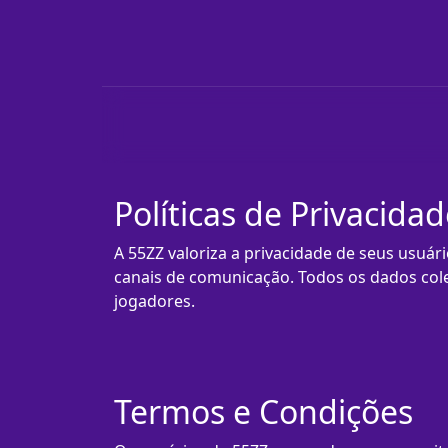
Políticas de Privacida
A 55ZZ valoriza a privacidade de seus usuá
canais de comunicação. Todos os dados cole
jogadores.
Termos e Condições