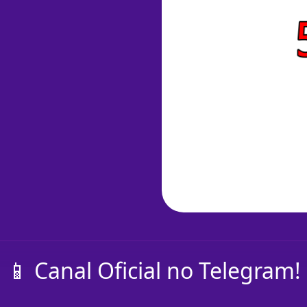
📱 Canal Oficial no Telegram!