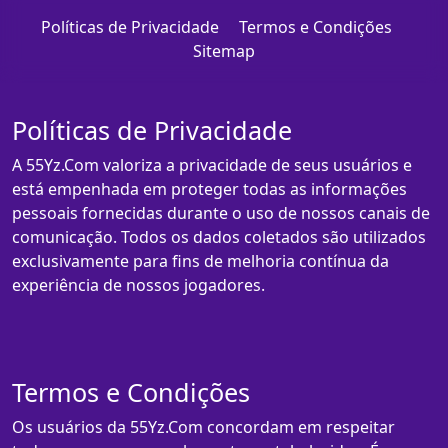
Políticas de Privacidade
Termos e Condições
Sitemap
Políticas de Privacidade
A 55Yz.Com valoriza a privacidade de seus usuários e
está empenhada em proteger todas as informações
pessoais fornecidas durante o uso de nossos canais de
comunicação. Todos os dados coletados são utilizados
exclusivamente para fins de melhoria contínua da
experiência de nossos jogadores.
Termos e Condições
Os usuários da 55Yz.Com concordam em respeitar