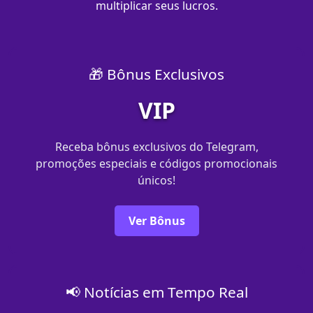
multiplicar seus lucros.
🎁 Bônus Exclusivos
VIP
Receba bônus exclusivos do Telegram,
promoções especiais e códigos promocionais
únicos!
Ver Bônus
📢 Notícias em Tempo Real