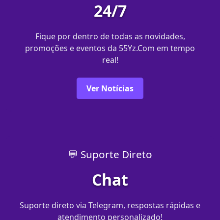
24/7
Fique por dentro de todas as novidades,
promoções e eventos da 55Yz.Com em tempo
real!
Ver Notícias
💬 Suporte Direto
Chat
Suporte direto via Telegram, respostas rápidas e
atendimento personalizado!