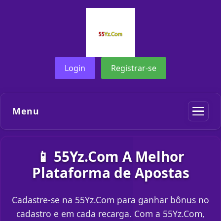
Login
Registrar-se
Menu
📱 55Yz.Com A Melhor
Plataforma de Apostas
Cadastre-se na 55Yz.Com para ganhar bônus no
cadastro e em cada recarga. Com a 55Yz.Com,