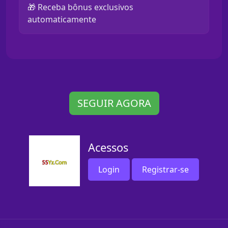
🎁 Receba bônus exclusivos
automaticamente
SEGUIR AGORA
Acessos
Login
Registrar-se