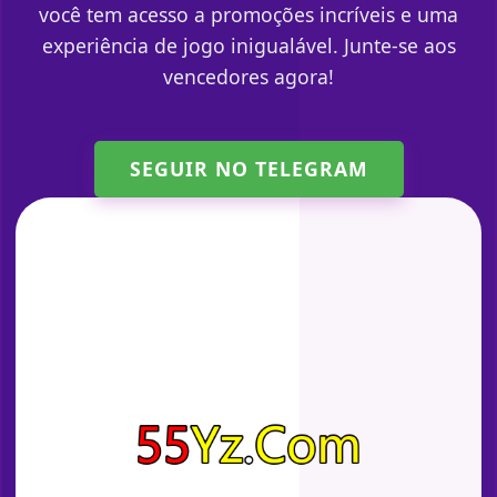
você tem acesso a promoções incríveis e uma
experiência de jogo inigualável. Junte-se aos
vencedores agora!
SEGUIR NO TELEGRAM