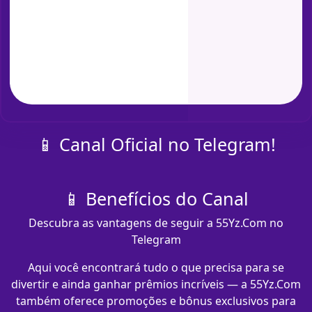
📱 Canal Oficial no Telegram!
📱 Benefícios do Canal
Descubra as vantagens de seguir a 55Yz.Com no
Telegram
Aqui você encontrará tudo o que precisa para se
divertir e ainda ganhar prêmios incríveis — a 55Yz.Com
também oferece promoções e bônus exclusivos para