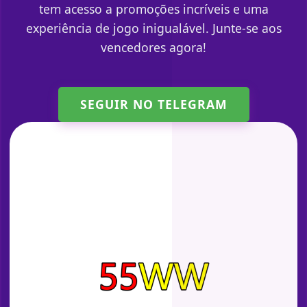
tem acesso a promoções incríveis e uma
experiência de jogo inigualável. Junte-se aos
vencedores agora!
SEGUIR NO TELEGRAM