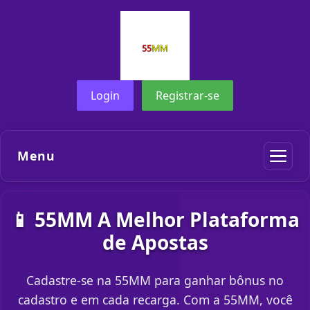
Login
Registrar-se
Menu
📱 55MM A Melhor Plataforma
de Apostas
Cadastre-se na 55MM para ganhar bônus no
cadastro e em cada recarga. Com a 55MM, você