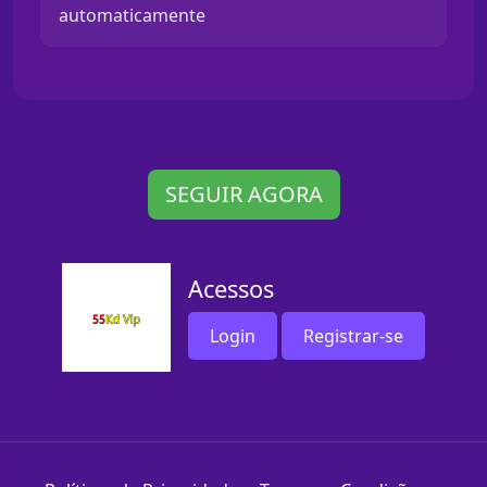
automaticamente
SEGUIR AGORA
Acessos
Login
Registrar-se