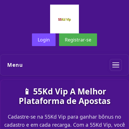
Login
Registrar-se
Menu
📱 55Kd Vip A Melhor
Plataforma de Apostas
Cadastre-se na 55Kd Vip para ganhar bônus no
cadastro e em cada recarga. Com a 55Kd Vip, você