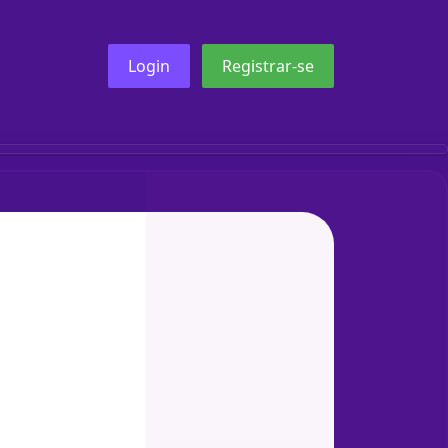
Login
Registrar-se