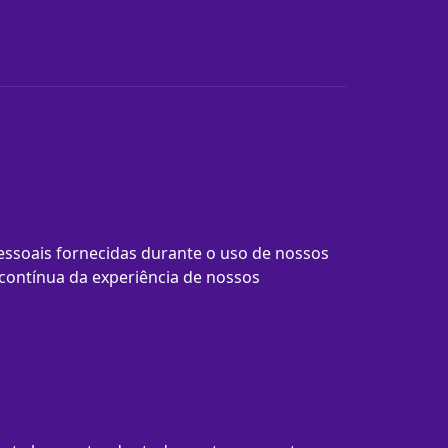
essoais fornecidas durante o uso de nossos
 contínua da experiência de nossos