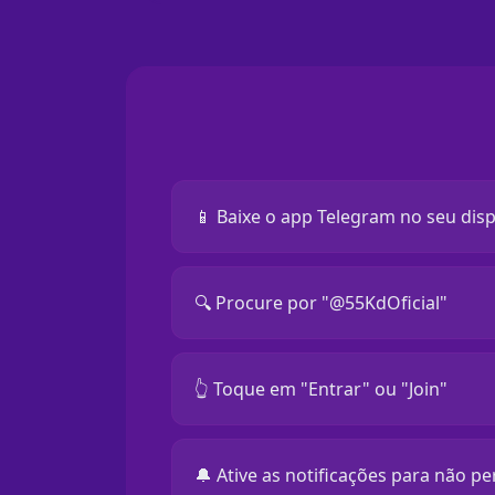
📱 Baixe o app Telegram no seu disp
🔍 Procure por "@55KdOficial"
👆 Toque em "Entrar" ou "Join"
🔔 Ative as notificações para não p