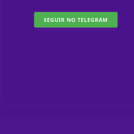
SEGUIR NO TELEGRAM