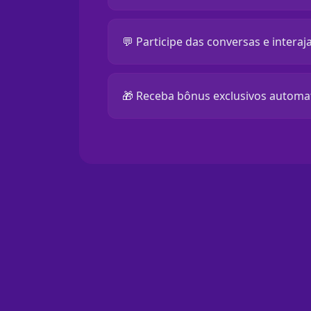
💬 Participe das conversas e interaj
🎁 Receba bônus exclusivos autom