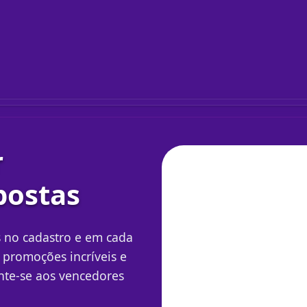
r
postas
 no cadastro e em cada
 promoções incríveis e
unte-se aos vencedores