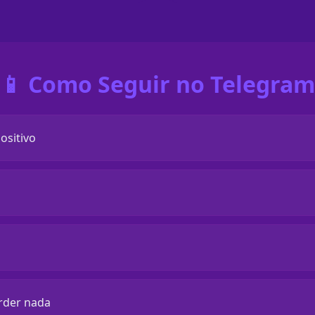
📱 Como Seguir no Telegram
ositivo
erder nada