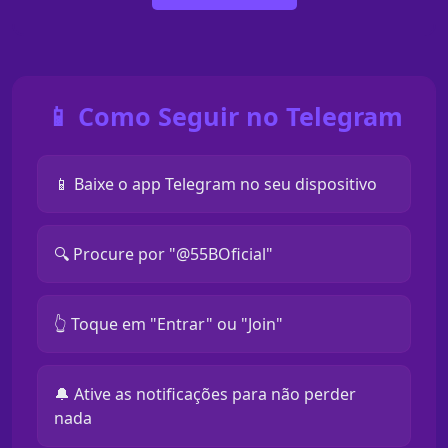
📱 Como Seguir no Telegram
📱 Baixe o app Telegram no seu dispositivo
🔍 Procure por "@55BOficial"
👆 Toque em "Entrar" ou "Join"
🔔 Ative as notificações para não perder
nada