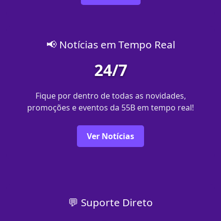
📢 Notícias em Tempo Real
24/7
Fique por dentro de todas as novidades,
promoções e eventos da 55B em tempo real!
Ver Notícias
💬 Suporte Direto