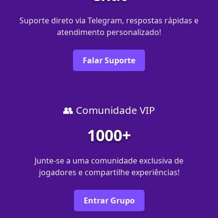
Suporte direto via Telegram, respostas rápidas e
atendimento personalizado!
Falar Suporte
👥 Comunidade VIP
1000+
Junte-se a uma comunidade exclusiva de
jogadores e compartilhe experiências!
Entrar Grupo