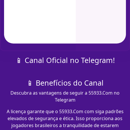
📱 Canal Oficial no Telegram!
📱 Benefícios do Canal
Descubra as vantagens de seguir a 55933.Com no
Telegram
A licença garante que o 55933.Com com​ siga padrões
elevados de segurança e ética. Isso proporciona aos
jogadores brasileiros a tranquilidade de estarem