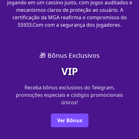
jogando em um cassino justo, com jogos auditados e
mecanismos claros de proteção ao usuário. A
certificação da MGA reafirma o compromisso do
55933.Com com a segurança dos jogadores.
🎁 Bônus Exclusivos
VIP
Receba bônus exclusivos do Telegram,
promoções especiais e códigos promocionais
únicos!
Ver Bônus