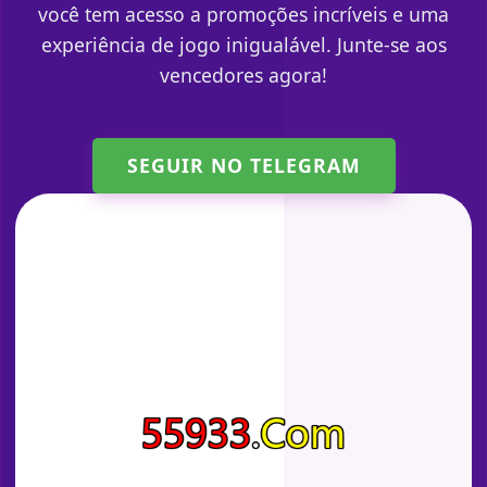
você tem acesso a promoções incríveis e uma
experiência de jogo inigualável. Junte-se aos
vencedores agora!
SEGUIR NO TELEGRAM