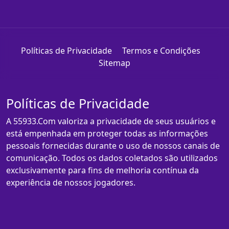
Políticas de Privacidade
Termos e Condições
Sitemap
Políticas de Privacidade
A 55933.Com valoriza a privacidade de seus usuários e
está empenhada em proteger todas as informações
pessoais fornecidas durante o uso de nossos canais de
comunicação. Todos os dados coletados são utilizados
exclusivamente para fins de melhoria contínua da
experiência de nossos jogadores.