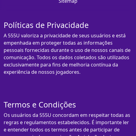
Sitemap
Políticas de Privacidade
A 555U valoriza a privacidade de seus usuários e está
empenhada em proteger todas as informações
pessoais fornecidas durante o uso de nossos canais de
comunicação. Todos os dados coletados são utilizados
exclusivamente para fins de melhoria contínua da
experiência de nossos jogadores.
Termos e Condições
Os usuários da 555U concordam em respeitar todas as
regras e regulamentos estabelecidos. É importante ler
e entender todos os termos antes de participar de