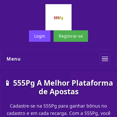
Login
Registrar-se
Menu
📱 555Pg A Melhor Plataforma
de Apostas
Cadastre-se na 555Pg para ganhar bônus no
cadastro e em cada recarga. Com a 555Pg, você