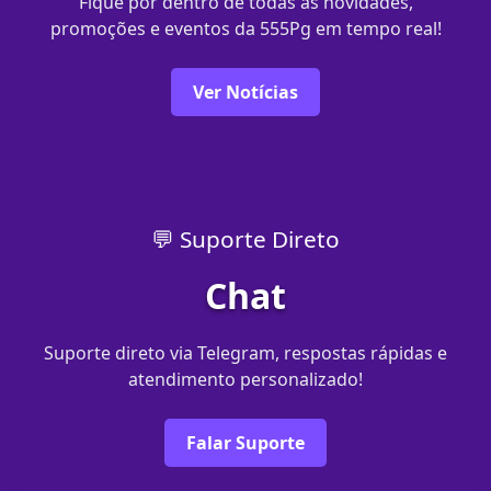
Fique por dentro de todas as novidades,
promoções e eventos da 555Pg em tempo real!
Ver Notícias
💬 Suporte Direto
Chat
Suporte direto via Telegram, respostas rápidas e
atendimento personalizado!
Falar Suporte