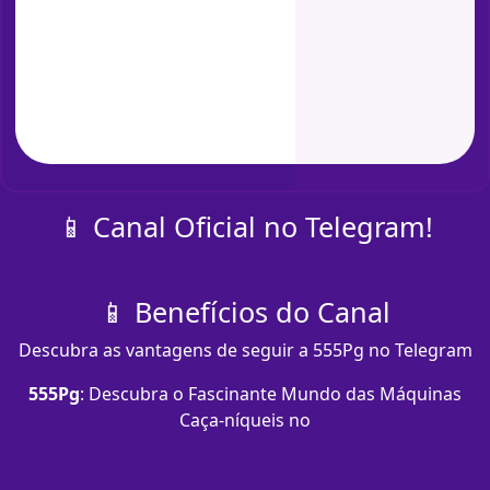
📱 Canal Oficial no Telegram!
📱 Benefícios do Canal
Descubra as vantagens de seguir a 555Pg no Telegram
555Pg
: Descubra o Fascinante Mundo das Máquinas
Caça-níqueis no