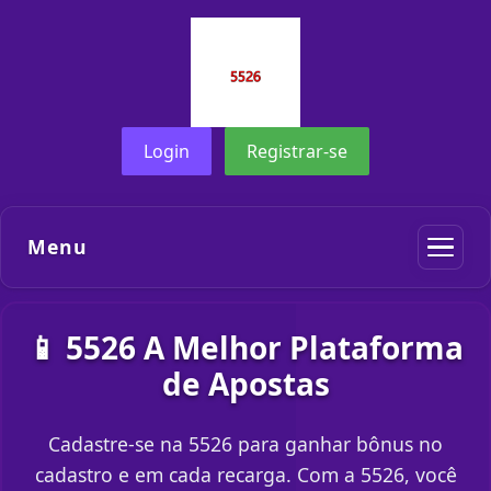
Login
Registrar-se
Menu
📱 5526 A Melhor Plataforma
de Apostas
Cadastre-se na 5526 para ganhar bônus no
cadastro e em cada recarga. Com a 5526, você