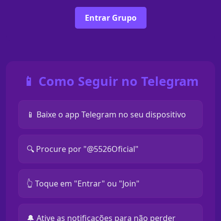
Entrar Grupo
📱 Como Seguir no Telegram
📱 Baixe o app Telegram no seu dispositivo
🔍 Procure por "@5526Oficial"
👆 Toque em "Entrar" ou "Join"
🔔 Ative as notificações para não perder