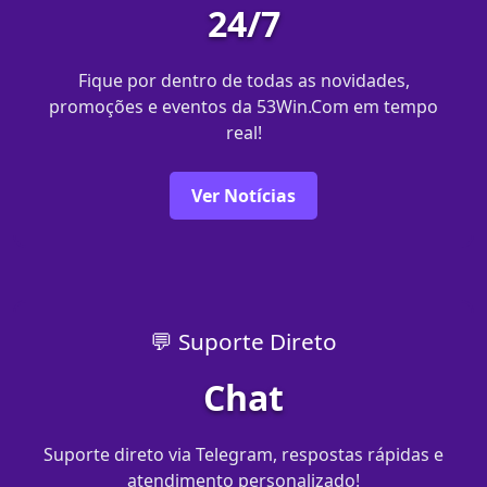
24/7
Fique por dentro de todas as novidades,
promoções e eventos da 53Win.Com em tempo
real!
Ver Notícias
💬 Suporte Direto
Chat
Suporte direto via Telegram, respostas rápidas e
atendimento personalizado!