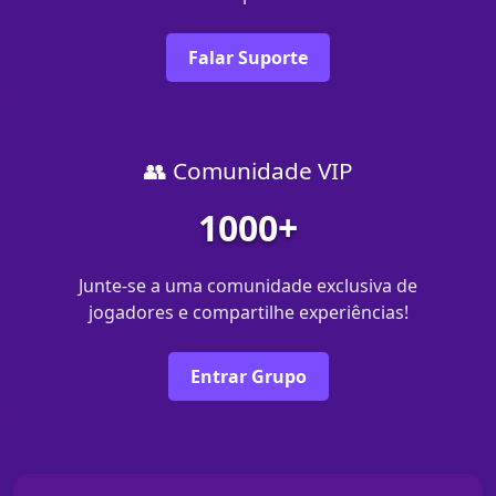
Falar Suporte
👥 Comunidade VIP
1000+
Junte-se a uma comunidade exclusiva de
jogadores e compartilhe experiências!
Entrar Grupo