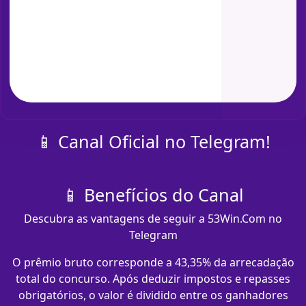
📱 Canal Oficial no Telegram!
📱 Benefícios do Canal
Descubra as vantagens de seguir a 53Win.Com no
Telegram
O prêmio bruto corresponde a 43,35% da arrecadação
total do concurso. Após deduzir impostos e repasses
obrigatórios, o valor é dividido entre os ganhadores