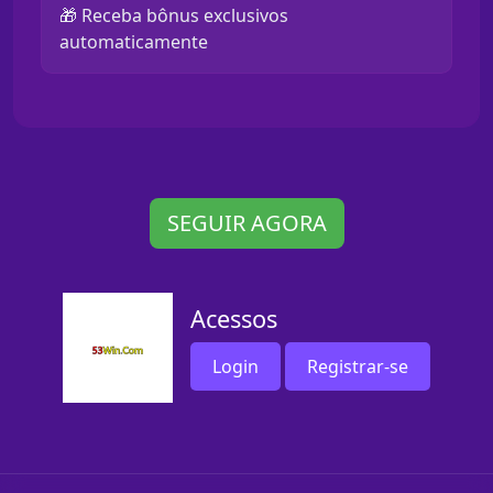
🎁 Receba bônus exclusivos
automaticamente
SEGUIR AGORA
Acessos
Login
Registrar-se