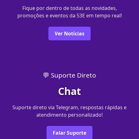
Fique por dentro de todas as novidades,
promoções e eventos da 53E em tempo real!
Ver Notícias
💬 Suporte Direto
Chat
Suporte direto via Telegram, respostas rápidas e
atendimento personalizado!
Falar Suporte