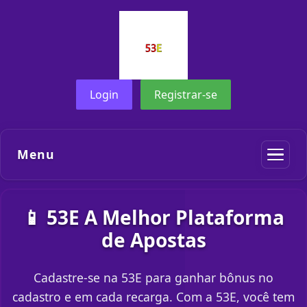
Login
Registrar-se
Menu
📱 53E A Melhor Plataforma
de Apostas
Cadastre-se na 53E para ganhar bônus no
cadastro e em cada recarga. Com a 53E, você tem