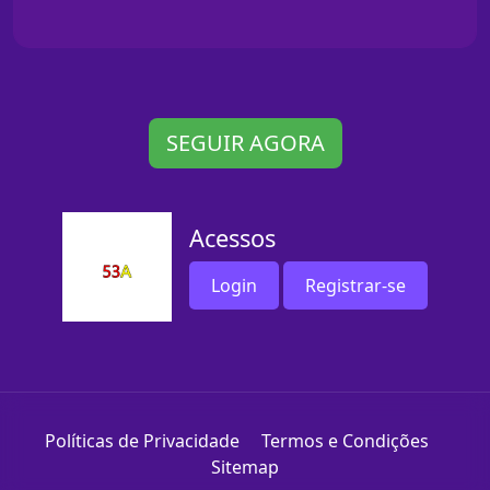
SEGUIR AGORA
Acessos
Login
Registrar-se
Políticas de Privacidade
Termos e Condições
Sitemap