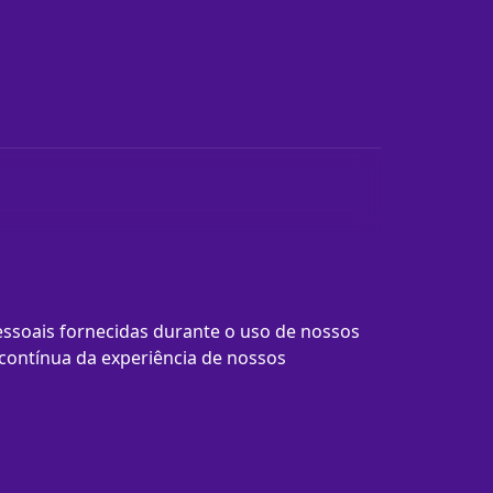
essoais fornecidas durante o uso de nossos
 contínua da experiência de nossos