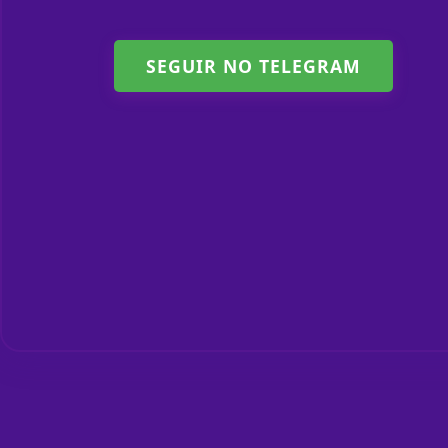
SEGUIR NO TELEGRAM