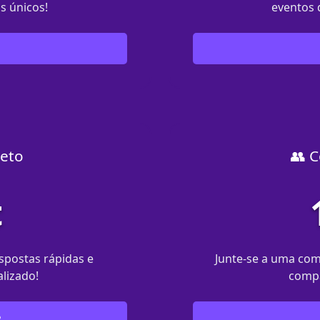
s únicos!
eventos 
reto
👥 
t
espostas rápidas e
Junte-se a uma com
lizado!
compa
e