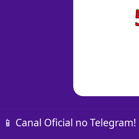
📱 Canal Oficial no Telegram!