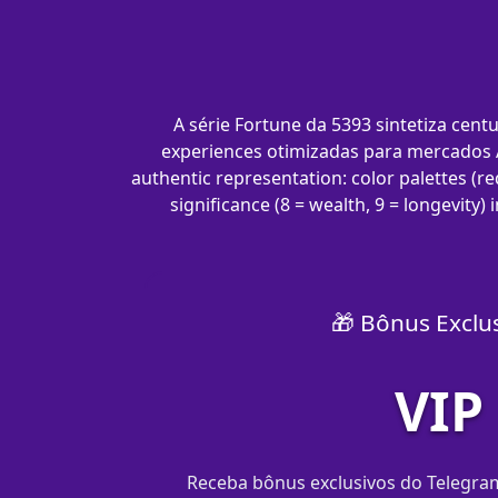
A série Fortune da 5393 sintetiza cen
experiences otimizadas para mercados AP
authentic representation: color palettes (re
significance (8 = wealth, 9 = longevit
🎁 Bônus Exclu
VIP
Receba bônus exclusivos do Telegra