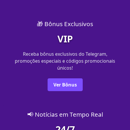
🎁 Bônus Exclusivos
VIP
Receba bônus exclusivos do Telegram,
promoções especiais e códigos promocionais
únicos!
Ver Bônus
📢 Notícias em Tempo Real
24/7