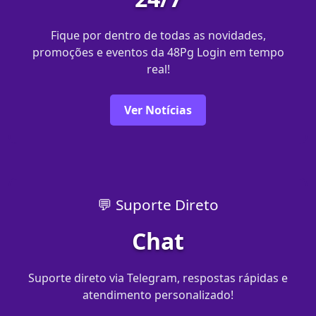
Fique por dentro de todas as novidades,
promoções e eventos da 48Pg Login em tempo
real!
Ver Notícias
💬 Suporte Direto
Chat
Suporte direto via Telegram, respostas rápidas e
atendimento personalizado!