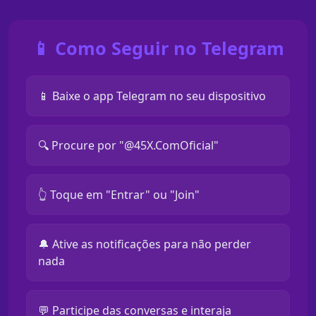
📱 Como Seguir no Telegram
📱 Baixe o app Telegram no seu dispositivo
🔍 Procure por "@45X.ComOficial"
👆 Toque em "Entrar" ou "Join"
🔔 Ative as notificações para não perder
nada
💬 Participe das conversas e interaja