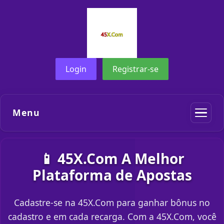
Login
Registrar-se
Menu
📱 45X.Com A Melhor
Plataforma de Apostas
Cadastre-se na 45X.Com para ganhar bônus no
cadastro e em cada recarga. Com a 45X.Com, você