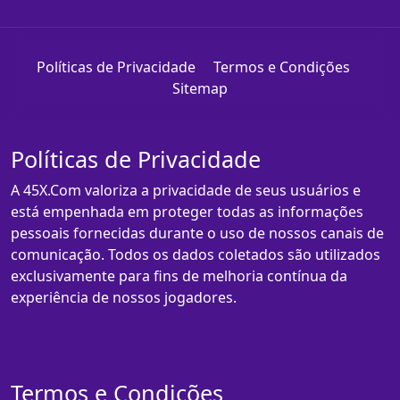
Políticas de Privacidade
Termos e Condições
Sitemap
Políticas de Privacidade
A 45X.Com valoriza a privacidade de seus usuários e
está empenhada em proteger todas as informações
pessoais fornecidas durante o uso de nossos canais de
comunicação. Todos os dados coletados são utilizados
exclusivamente para fins de melhoria contínua da
experiência de nossos jogadores.
Termos e Condições