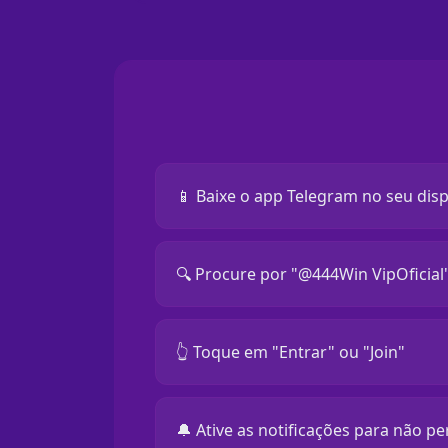
📱 Baixe o app Telegram no seu disp
🔍 Procure por "@444Win VipOficial
👆 Toque em "Entrar" ou "Join"
🔔 Ative as notificações para não p