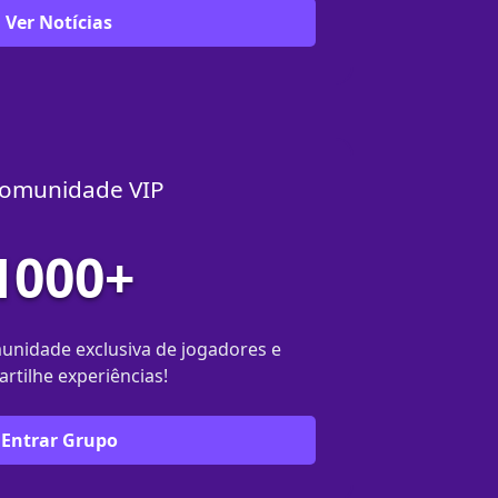
Ver Notícias
Comunidade VIP
1000+
unidade exclusiva de jogadores e
rtilhe experiências!
Entrar Grupo