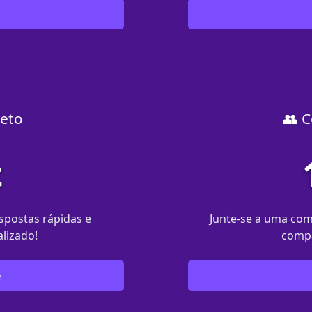
reto
👥 
t
espostas rápidas e
Junte-se a uma com
lizado!
compa
e