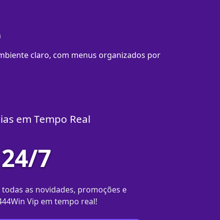
m
m ambiente claro, com menus organizados por
cias em Tempo Real
24/7
e todas as novidades, promoções e
444Win Vip em tempo real!