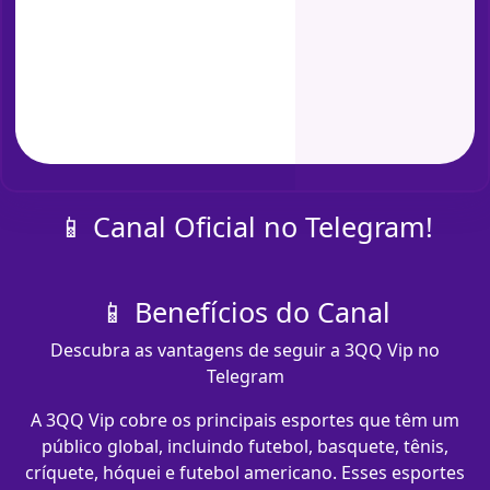
📱 Canal Oficial no Telegram!
📱 Benefícios do Canal
Descubra as vantagens de seguir a 3QQ Vip no
Telegram
A 3QQ Vip cobre os principais esportes que têm um
público global, incluindo futebol, basquete, tênis,
críquete, hóquei e futebol americano. Esses esportes