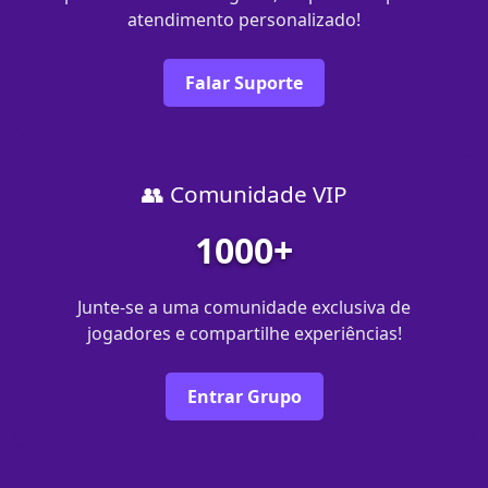
atendimento personalizado!
Falar Suporte
👥 Comunidade VIP
1000+
Junte-se a uma comunidade exclusiva de
jogadores e compartilhe experiências!
Entrar Grupo