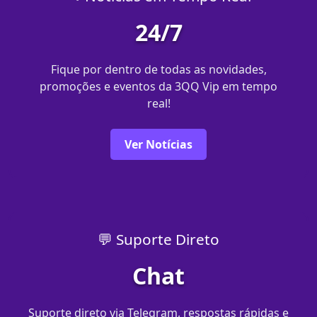
24/7
Fique por dentro de todas as novidades,
promoções e eventos da 3QQ Vip em tempo
real!
Ver Notícias
💬 Suporte Direto
Chat
Suporte direto via Telegram, respostas rápidas e