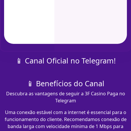
📱 Canal Oficial no Telegram!
📱 Benefícios do Canal
Descubra as vantagens de seguir a 3F Casino Paga no
Telegram
Uma conexão estável com a internet é essencial para o
funcionamento do cliente. Recomendamos conexão de
banda larga com velocidade mínima de 1 Mbps para