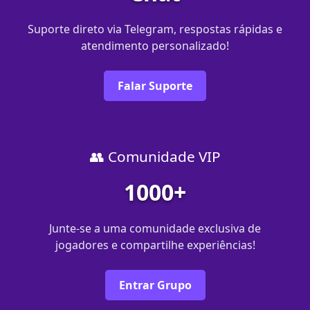
Suporte direto via Telegram, respostas rápidas e
atendimento personalizado!
Falar Suporte
👥 Comunidade VIP
1000+
Junte-se a uma comunidade exclusiva de
jogadores e compartilhe experiências!
Entrar Grupo