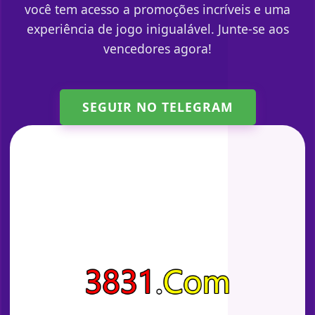
você tem acesso a promoções incríveis e uma
experiência de jogo inigualável. Junte-se aos
vencedores agora!
SEGUIR NO TELEGRAM