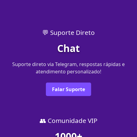
💬 Suporte Direto
Chat
Suporte direto via Telegram, respostas rápidas e
atendimento personalizado!
Falar Suporte
👥 Comunidade VIP
1000+