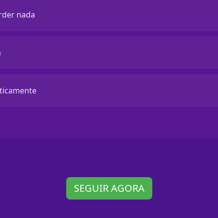
erder nada
a
aticamente
SEGUIR AGORA