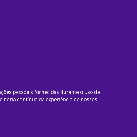
ções pessoais fornecidas durante o uso de
elhoria contínua da experiência de nossos