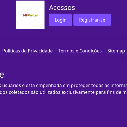
Acessos
Login
Registrar-se
Políticas de Privacidade
Termos e Condições
Sitemap
de
us usuários e está empenhada em proteger todas as informa
os coletados são utilizados exclusivamente para fins de m