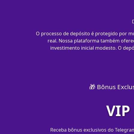
O processo de depósito é protegido por múl
real. Nossa plataforma também ofere
investimento inicial modesto. O dep
🎁 Bônus Exclu
VIP
Receba bônus exclusivos do Telegra