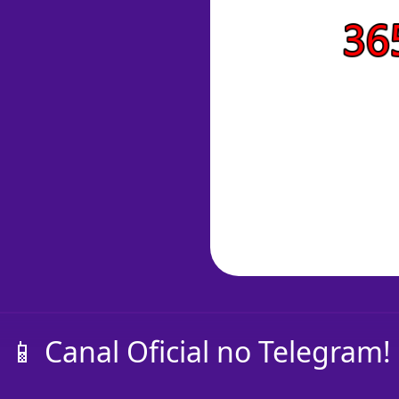
📱 Canal Oficial no Telegram!