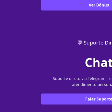
Ver Bônus
💬 Suporte Di
Cha
Suporte direto via Telegram, r
atendimento persona
Falar Suport