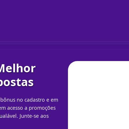
Melhor
postas
 bônus no cadastro e em
tem acesso a promoções
ualável. Junte-se aos