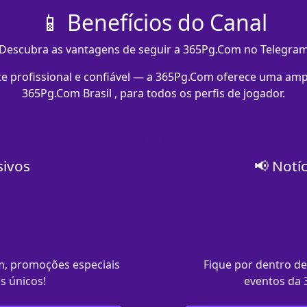
📱 Benefícios do Canal
Descubra as vantagens de seguir a 365Pg.Com no Telegra
te profissional e confiável — a 365Pg.Com oferece uma amp
365Pg.Com Brasil , para todos os perfis de jogador.
sivos
📢 Notí
m, promoções especiais
Fique por dentro d
s únicos!
eventos da 