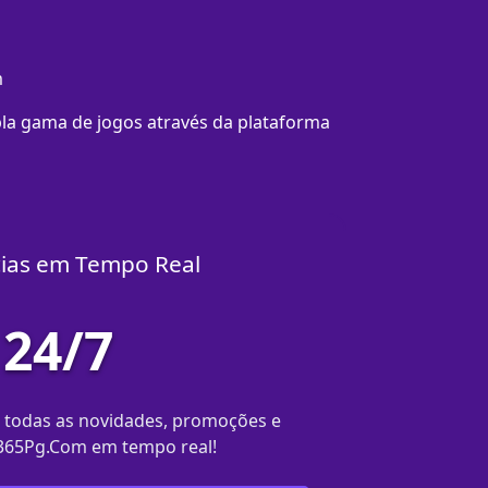
m
la gama de jogos através da plataforma
cias em Tempo Real
24/7
e todas as novidades, promoções e
365Pg.Com em tempo real!