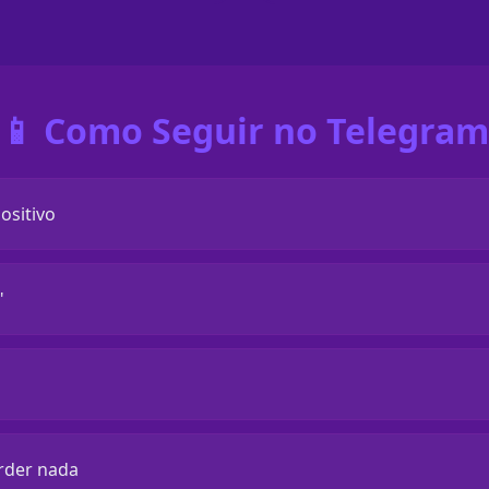
📱 Como Seguir no Telegram
ositivo
"
erder nada