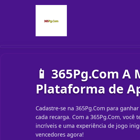
📱 365Pg.Com A 
Plataforma de A
Cadastre-se na 365Pg.Com para ganhar
cada recarga. Com a 365Pg.Com, você 
incríveis e uma experiência de jogo inig
vencedores agora!