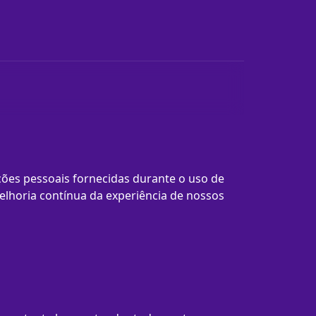
ões pessoais fornecidas durante o uso de
elhoria contínua da experiência de nossos