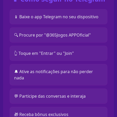
📱 Baixe o app Telegram no seu dispositivo
🔍 Procure por "@365Jogos APPOficial"
👆 Toque em "Entrar" ou "Join"
🔔 Ative as notificações para não perder
nada
💬 Participe das conversas e interaja
🎁 Receba bônus exclusivos