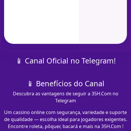
📱 Canal Oficial no Telegram!
📱 Benefícios do Canal
Descubra as vantagens de seguir a 35H.Com no
Telegram
Um cassino online com segurança, variedade e suporte
de qualidade — escolha ideal para jogadores exigentes.
Encontre roleta, pôquer, bacará e mais na 35H.Com !