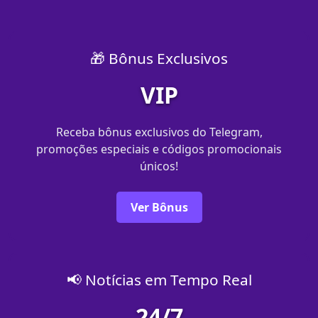
🎁 Bônus Exclusivos
VIP
Receba bônus exclusivos do Telegram,
promoções especiais e códigos promocionais
únicos!
Ver Bônus
📢 Notícias em Tempo Real
24/7