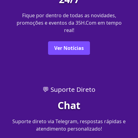
Fique por dentro de todas as novidades,
promoções e eventos da 35H.Com em tempo
real!
Ver Notícias
💬 Suporte Direto
Chat
Suporte direto via Telegram, respostas rápidas e
atendimento personalizado!