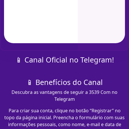
📱 Canal Oficial no Telegram!
📱 Benefícios do Canal
Descubra as vantagens de seguir a 3539 Com no
Telegram
Para criar sua conta, clique no botão “Registrar” no
topo da página inicial. Preencha o formulário com suas
informações pessoais, como nome, e-mail e data de