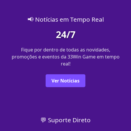
📢 Notícias em Tempo Real
24/7
Fique por dentro de todas as novidades,
promoções e eventos da 33Win Game em tempo
real!
Ver Notícias
💬 Suporte Direto