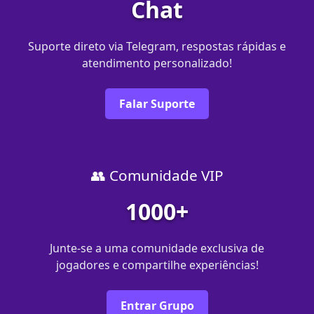
Chat
Suporte direto via Telegram, respostas rápidas e
atendimento personalizado!
Falar Suporte
👥 Comunidade VIP
1000+
Junte-se a uma comunidade exclusiva de
jogadores e compartilhe experiências!
Entrar Grupo