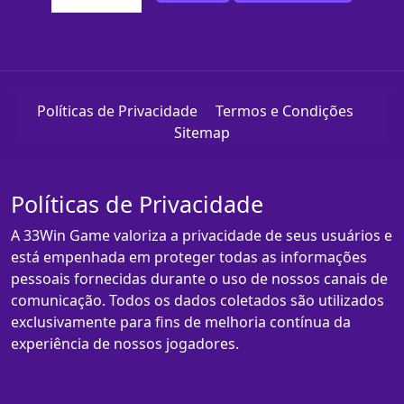
Políticas de Privacidade
Termos e Condições
Sitemap
Políticas de Privacidade
A 33Win Game valoriza a privacidade de seus usuários e
está empenhada em proteger todas as informações
pessoais fornecidas durante o uso de nossos canais de
comunicação. Todos os dados coletados são utilizados
exclusivamente para fins de melhoria contínua da
experiência de nossos jogadores.