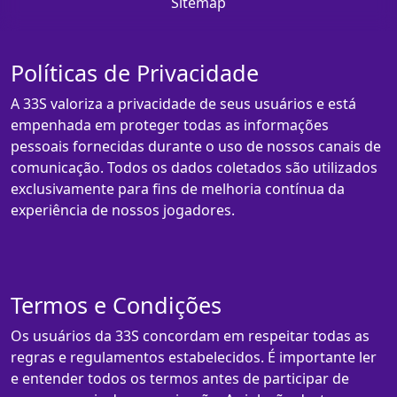
Sitemap
Políticas de Privacidade
A 33S valoriza a privacidade de seus usuários e está
empenhada em proteger todas as informações
pessoais fornecidas durante o uso de nossos canais de
comunicação. Todos os dados coletados são utilizados
exclusivamente para fins de melhoria contínua da
experiência de nossos jogadores.
Termos e Condições
Os usuários da 33S concordam em respeitar todas as
regras e regulamentos estabelecidos. É importante ler
e entender todos os termos antes de participar de