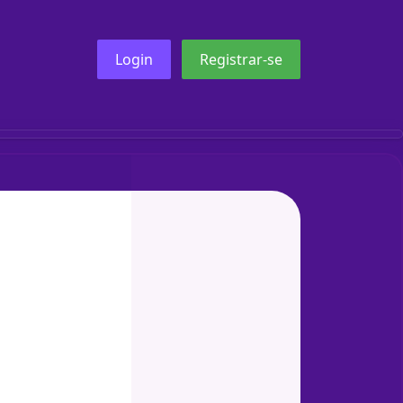
Login
Registrar-se