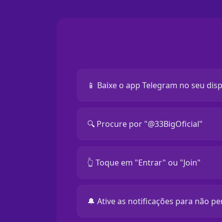
📱 Baixe o app Telegram no seu disp
🔍 Procure por "@33BigOficial"
👆 Toque em "Entrar" ou "Join"
🔔 Ative as notificações para não p