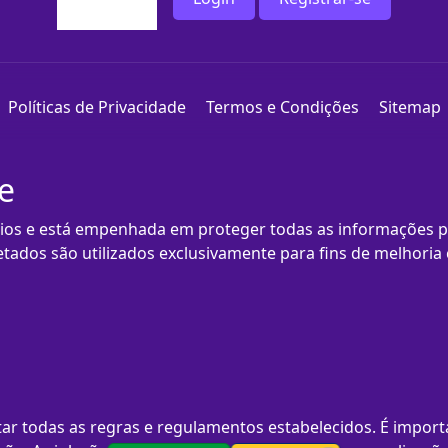
Políticas de Privacidade
Termos e Condições
Sitemap
de
ários e está empenhada em proteger todas as informações 
tados são utilizados exclusivamente para fins de melhoria
r todas as regras e regulamentos estabelecidos. É import