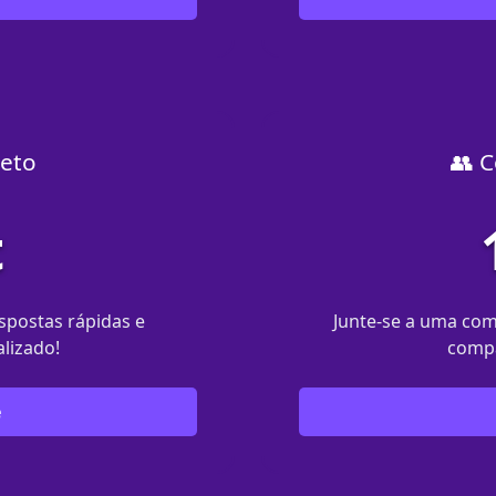
reto
👥 
t
espostas rápidas e
Junte-se a uma com
lizado!
compa
e