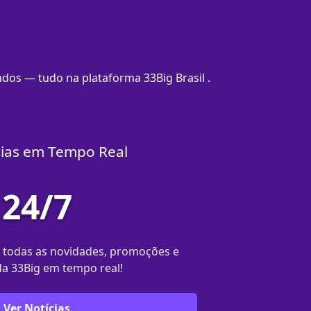
dos — tudo na plataforma 33Big Brasil .
cias em Tempo Real
24/7
e todas as novidades, promoções e
da 33Big em tempo real!
Ver Notícias