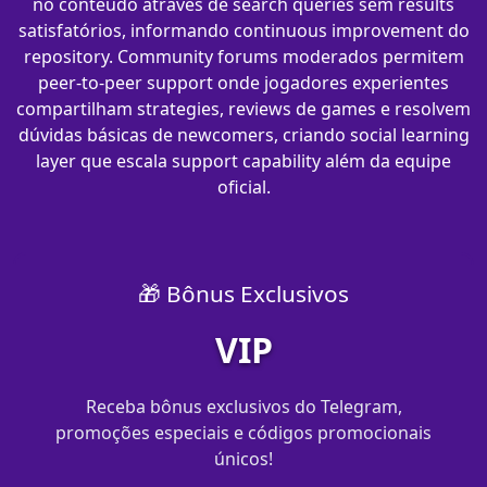
no conteúdo através de search queries sem results
satisfatórios, informando continuous improvement do
repository. Community forums moderados permitem
peer-to-peer support onde jogadores experientes
compartilham strategies, reviews de games e resolvem
dúvidas básicas de newcomers, criando social learning
layer que escala support capability além da equipe
oficial.
🎁 Bônus Exclusivos
VIP
Receba bônus exclusivos do Telegram,
promoções especiais e códigos promocionais
únicos!