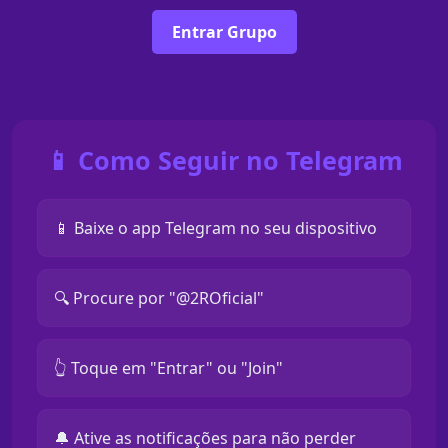
Entrar Grupo
📱 Como Seguir no Telegram
📱 Baixe o app Telegram no seu dispositivo
🔍 Procure por "@2ROficial"
👆 Toque em "Entrar" ou "Join"
🔔 Ative as notificações para não perder