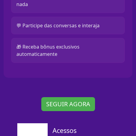
nada
💬 Participe das conversas e interaja
🎁 Receba bônus exclusivos
automaticamente
SEGUIR AGORA
Acessos