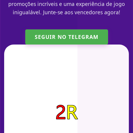
promoções incríveis e uma experiência de jogo
inigualável. Junte-se aos vencedores agora!
SEGUIR NO TELEGRAM