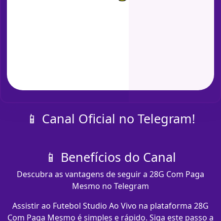
📱 Canal Oficial no Telegram!
📱 Benefícios do Canal
Descubra as vantagens de seguir a 28G Com Paga
Mesmo no Telegram
Assistir ao Futebol Studio Ao Vivo na plataforma 28G
Com Paga Mesmo é simples e rápido. Siga este passo a