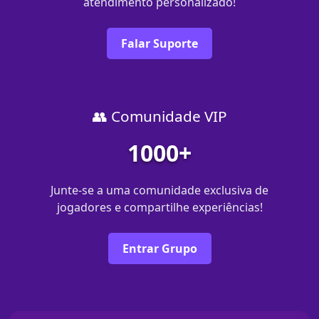
atendimento personalizado!
Falar Suporte
👥 Comunidade VIP
1000+
Junte-se a uma comunidade exclusiva de
jogadores e compartilhe experiências!
Entrar Grupo