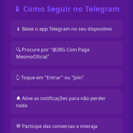
📱 Como Seguir no Telegram
📱 Baixe o app Telegram no seu dispositivo
🔍 Procure por "@28G Com Paga
MesmoOficial"
👆 Toque em "Entrar" ou "Join"
🔔 Ative as notificações para não perder
nada
💬 Participe das conversas e interaja