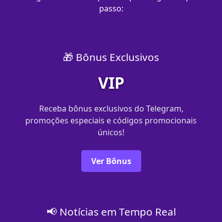
passo:
🎁 Bônus Exclusivos
VIP
Receba bônus exclusivos do Telegram,
promoções especiais e códigos promocionais
únicos!
Ver Bônus
📢 Notícias em Tempo Real