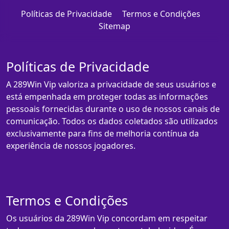
Políticas de Privacidade
Termos e Condições
Sitemap
Políticas de Privacidade
A 289Win Vip valoriza a privacidade de seus usuários e
está empenhada em proteger todas as informações
pessoais fornecidas durante o uso de nossos canais de
comunicação. Todos os dados coletados são utilizados
exclusivamente para fins de melhoria contínua da
experiência de nossos jogadores.
Termos e Condições
Os usuários da 289Win Vip concordam em respeitar