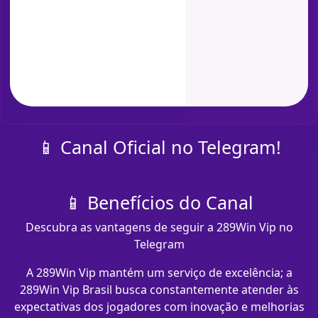
📱 Canal Oficial no Telegram!
📱 Benefícios do Canal
Descubra as vantagens de seguir a 289Win Vip no
Telegram
A 289Win Vip mantém um serviço de excelência; a
289Win Vip Brasil busca constantemente atender às
expectativas dos jogadores com inovação e melhorias