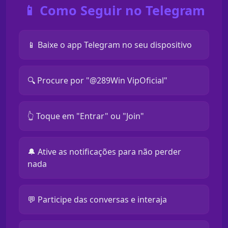
📱 Como Seguir no Telegram
📱 Baixe o app Telegram no seu dispositivo
🔍 Procure por "@289Win VipOficial"
👆 Toque em "Entrar" ou "Join"
🔔 Ative as notificações para não perder
nada
💬 Participe das conversas e interaja