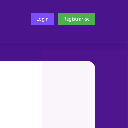
Login
Registrar-se