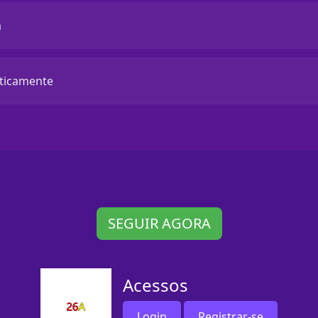
a
aticamente
SEGUIR AGORA
Acessos
Login
Registrar-se