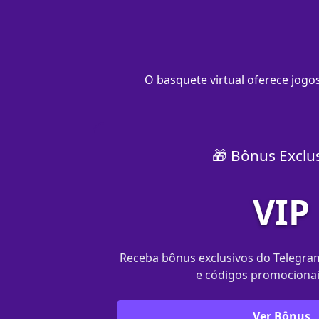
O basquete virtual oferece jogo
🎁 Bônus Exclu
VIP
Receba bônus exclusivos do Telegra
e códigos promocionai
Ver Bônus