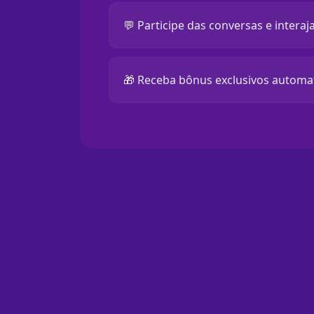
💬 Participe das conversas e interaj
🎁 Receba bônus exclusivos autom