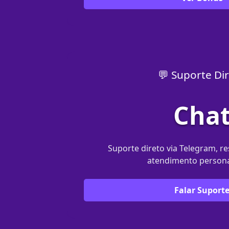
💬 Suporte Di
Cha
Suporte direto via Telegram, r
atendimento persona
Falar Suport