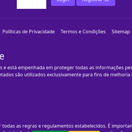
Políticas de Privacidade
Termos e Condições
Sitemap
de
ios e está empenhada em proteger todas as informações pe
tados são utilizados exclusivamente para fins de melhoria
todas as regras e regulamentos estabelecidos. É importan