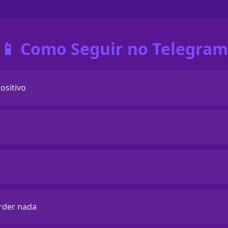
📱 Como Seguir no Telegram
ositivo
erder nada