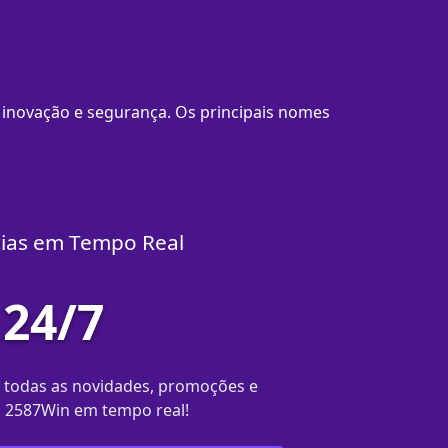
inovação e segurança. Os principais nomes
cias em Tempo Real
24/7
e todas as novidades, promoções e
 2587Win em tempo real!