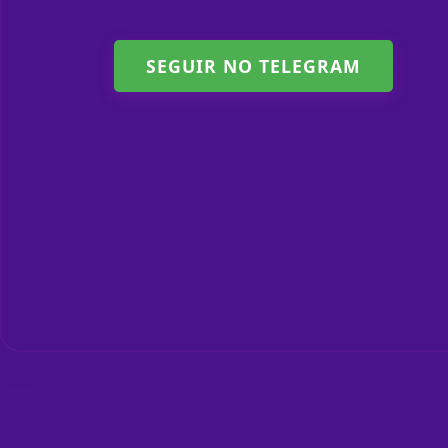
SEGUIR NO TELEGRAM