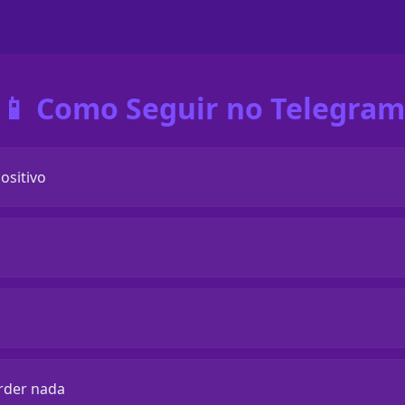
📱 Como Seguir no Telegram
ositivo
erder nada