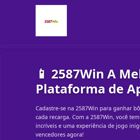
📱 2587Win A Me
Plataforma de A
Cadastre-se na 2587Win para ganhar bô
cada recarga. Com a 2587Win, você tem
incríveis e uma experiência de jogo inig
vencedores agora!