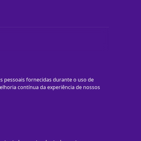
s pessoais fornecidas durante o uso de
elhoria contínua da experiência de nossos