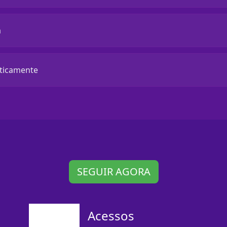
a
aticamente
SEGUIR AGORA
Acessos