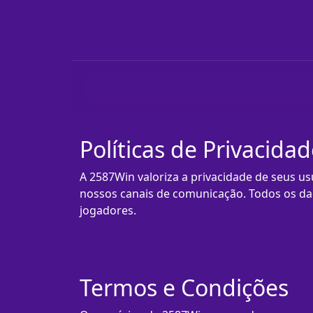
Políticas de Privacida
A 2587Win valoriza a privacidade de seus u
nossos canais de comunicação. Todos os dad
jogadores.
Termos e Condições