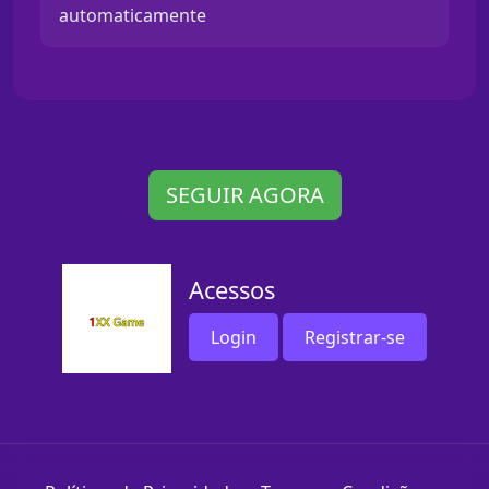
automaticamente
SEGUIR AGORA
Acessos
Login
Registrar-se