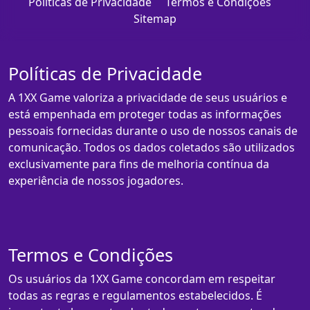
Políticas de Privacidade
Termos e Condições
Sitemap
Políticas de Privacidade
A 1XX Game valoriza a privacidade de seus usuários e
está empenhada em proteger todas as informações
pessoais fornecidas durante o uso de nossos canais de
comunicação. Todos os dados coletados são utilizados
exclusivamente para fins de melhoria contínua da
experiência de nossos jogadores.
Termos e Condições
Os usuários da 1XX Game concordam em respeitar
todas as regras e regulamentos estabelecidos. É