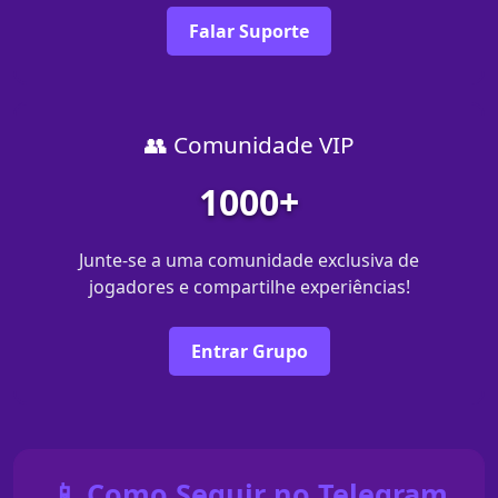
Falar Suporte
👥 Comunidade VIP
1000+
Junte-se a uma comunidade exclusiva de
jogadores e compartilhe experiências!
Entrar Grupo
📱 Como Seguir no Telegram