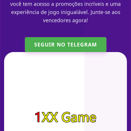
você tem acesso a promoções incríveis e uma
experiência de jogo inigualável. Junte-se aos
vencedores agora!
SEGUIR NO TELEGRAM